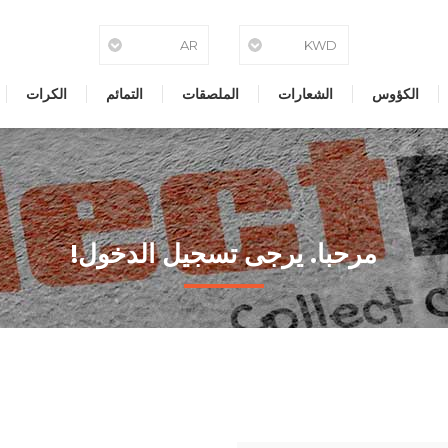
الكؤوس
الشعارات
الملصقات
التمائم
الكرات
مرحبا. يرجى تسجيل الدخول!