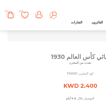
(0)
(0)
الفائزون
الشارات
ائي كأس العالم 1930
نفذت من المخزن
كود المخزن:
FI0001
2.400 KWD
التوصيل خلال:
٥-٧ أيام