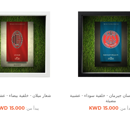
ان جيرمان - خلفية سوداء - عشبية
شعار ميلان - خلفية بيضاء - عش
مضيئة
15.000 KWD
15.000 KWD
دأ من:
يبدأ من: