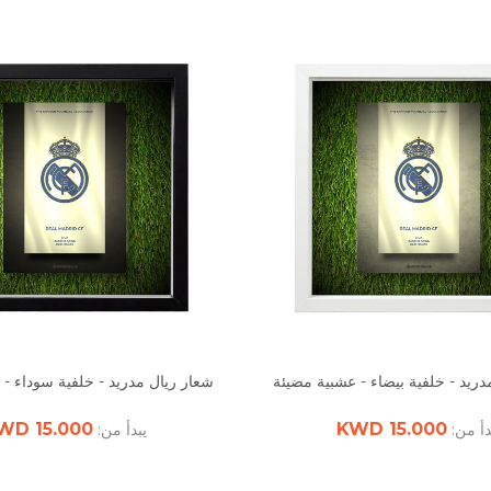
دريد - خلفية بيضاء - عشبية مضيئة
شعار ريال مدريد - خلفية سوداء -
15.000 KWD
15.000 KWD
دأ من:
يبدأ من: