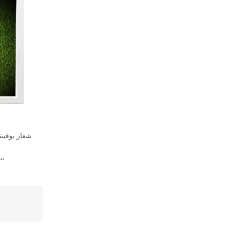
شعار يوفينت
يب