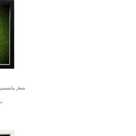
شعار مانشستر 
يب