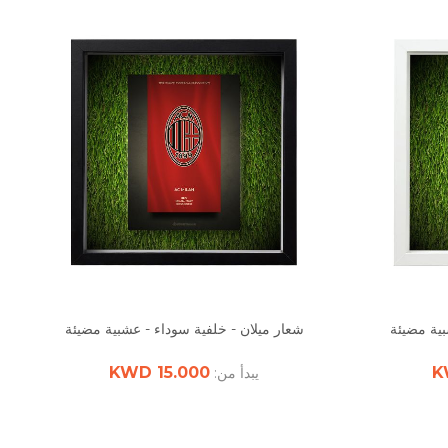
بية مضيئة
شعار ميلان - خلفية سوداء - عشبية مضيئة
15.000 KWD
يبدأ من: