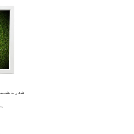
شعار مانشستر ي
يب