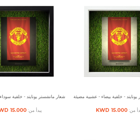
ونايتد - خلفية بيضاء - عشبية مضيئة
شعار مانشستر يونايتد - خلفية سوداء
15.000 KWD
15.000 KWD
دأ من:
يبدأ من: