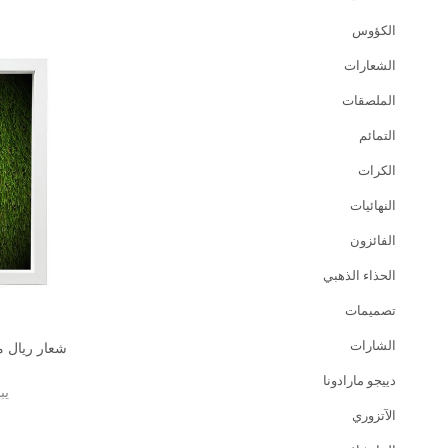
الكؤوس
الشعارات
الملصقات
التمائم
الكرات
النهائيات
الفائزون
الحذاء الذهبي
تصميمات
الشارات
شعار ريال م
دييجو مارادونا
يب
الآتزوري