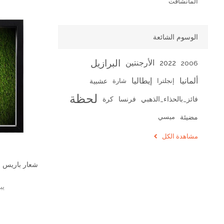
المانشافت
الوسوم الشائعة
البرازيل
الأرجنتين
2022
2006
ألمانيا
إيطاليا
عشبية
إنجلترا
شارة
لحظة
فرنسا
كرة
فائز_بالحذاء_الذهبي
مضيئة
ميسي
مشاهدة الكل
شعار باريس س
يب