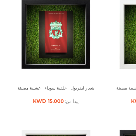
شبية مضيئة
شعار ليفربول - خلفية سوداء - عشبية مضيئة
15.000 KWD
يبدأ من: