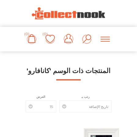
(0)
(0)
المنتجات ذات الوسم 'كانافارو'
رتب بـ
العرض