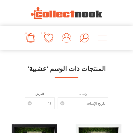
(0)
(0)
المنتجات ذات الوسم 'عشبية'
رتب بـ
العرض