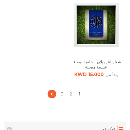
شعار انترميلان - خلفية بيضاء -
عشبية مضيئة
15.000 KWD
يبدأ من:
3
2
1
الأقسام