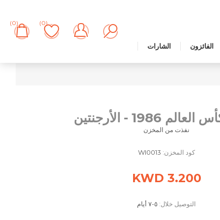
(0)
(0)
الفائزون
الشارات
الم 1986 - الأرجنتين
نفذت من المخزن
كود المخزن:
WI0013
3.200 KWD
التوصيل خلال:
٥-٧ أيام