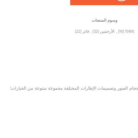
وسوم المنتجات
1986
(16)
,
الأرجنتين
(52)
,
فائز
(22)
 داخلي (غير متاح مع تصميم من فئة F)، وحماية أمامية بلاستيكية. تمنحك أحجام الصور وتصميمات الإطارات المختلفة مجموعة متنوعة من الخيارات؛